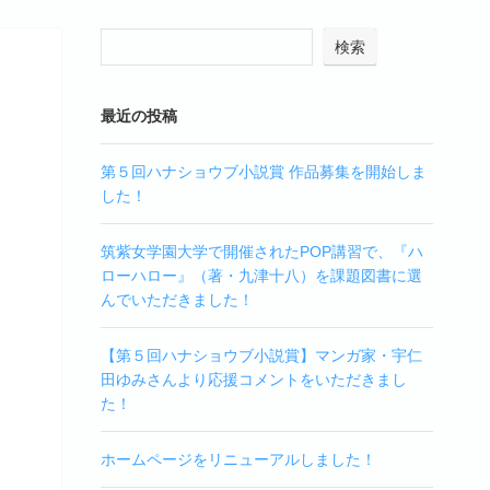
検索
最近の投稿
第５回ハナショウブ小説賞 作品募集を開始しま
した！
筑紫女学園大学で開催されたPOP講習で、『ハ
ローハロー』（著・九津十八）を課題図書に選
んでいただきました！
【第５回ハナショウブ小説賞】マンガ家・宇仁
田ゆみさんより応援コメントをいただきまし
た！
ホームページをリニューアルしました！