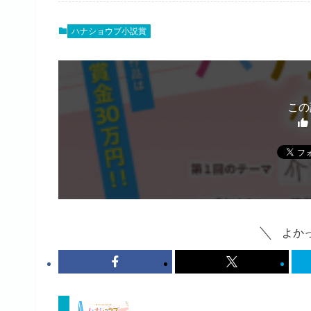
ハナショウブ小説賞
この
よか